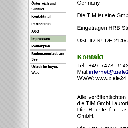
Germany
Österreich und
Südtirol
Die TIM ist eine Gm
Kontaktmail
Partnerlinks
Eingetragen HRB St
AGB
Impressum
USt.-ID-Nr. DE 214
Routenplan
Bodenseeurlaub am
Kontakt
See
Tel.: +49 7473 914
Urlaub im bayer.
Mail:
internet@ziele
Wald
WWW: www.ziele24
Alle veröffentlicht
die TIM GmbH autoris
Die Rechte für das
GmbH.